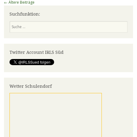
Beitragsnavigation
←
Ältere Beiträge
Suchfunktion:
Suchen
Twitter Account IRLS Süd
Wetter Schulendorf