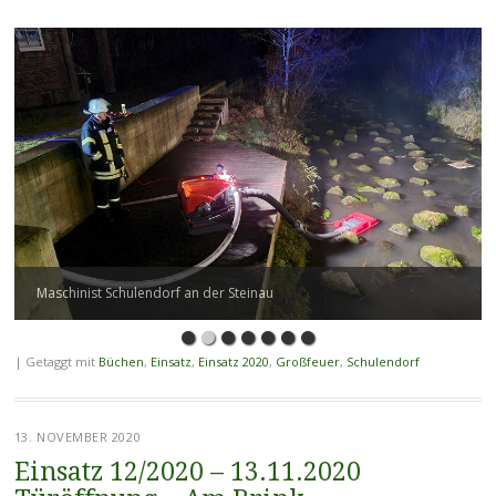
Maschinist Schulendorf an der Steinau
|
Getaggt mit
Büchen
,
Einsatz
,
Einsatz 2020
,
Großfeuer
,
Schulendorf
13. NOVEMBER 2020
Einsatz 12/2020 – 13.11.2020