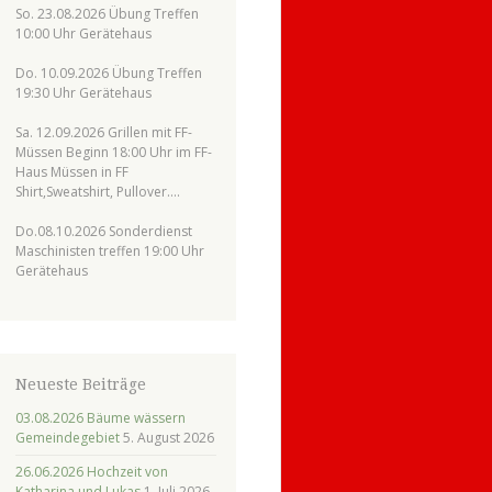
So. 23.08.2026 Übung Treffen
10:00 Uhr Gerätehaus
Do. 10.09.2026 Übung Treffen
19:30 Uhr Gerätehaus
Sa. 12.09.2026 Grillen mit FF-
Müssen Beginn 18:00 Uhr im FF-
Haus Müssen in FF
Shirt,Sweatshirt, Pullover….
Do.08.10.2026 Sonderdienst
Maschinisten treffen 19:00 Uhr
Gerätehaus
Neueste Beiträge
03.08.2026 Bäume wässern
Gemeindegebiet
5. August 2026
26.06.2026 Hochzeit von
Katharina und Lukas
1. Juli 2026