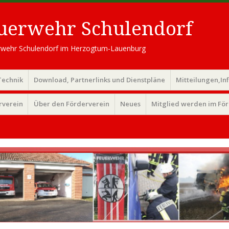
euerwehr Schulendorf
uerwehr Schulendorf im Herzogtum-Lauenburg
Technik
Download, Partnerlinks und Dienstpläne
Mitteilungen,In
rverein
Über den Förderverein
Neues
Mitglied werden im Fö