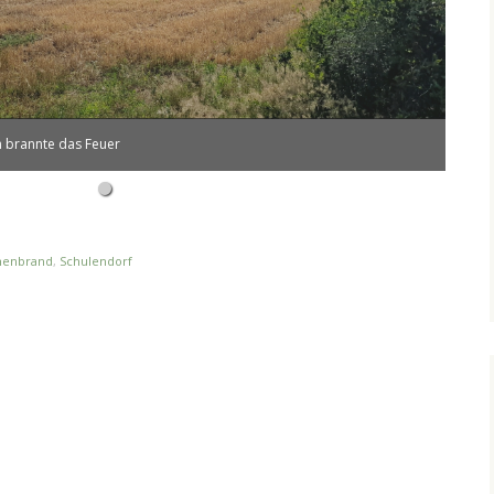
en brannte das Feuer
henbrand
,
Schulendorf