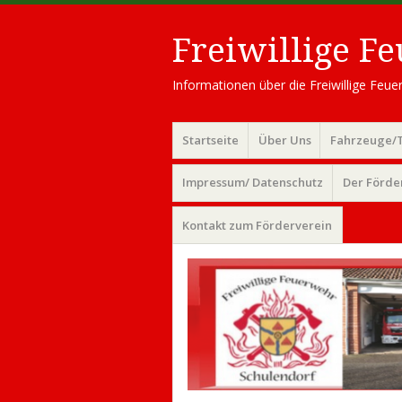
Freiwillige F
Informationen über die Freiwillige Fe
Menü
Zum
Startseite
Über Uns
Fahrzeuge/
Inhalt
springen
Impressum/ Datenschutz
Der Förde
Kontakt zum Förderverein