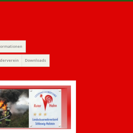
formationen
rderverein
Downloads