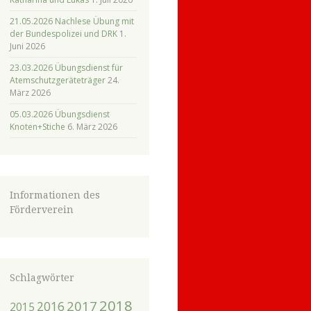
21.05.2026 Nachlese Übung mit
der Bundespolizei und DRK
1.
Juni 2026
23.03.2026 Übungsdienst für
Atemschutzgeräteträger
24.
März 2026
05.03.2026 Übungsdienst
Knoten+Stiche
6. März 2026
Informationen des
Förderverein
Schlagwörter
2018
2017
2016
2015