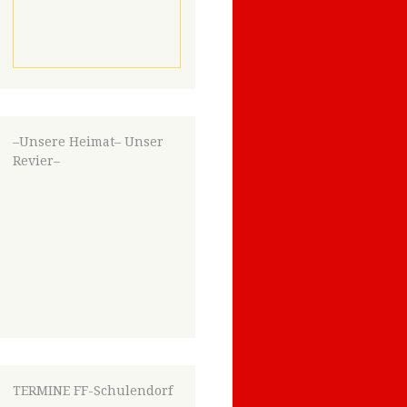
–Unsere Heimat– Unser
Revier–
TERMINE FF-Schulendorf