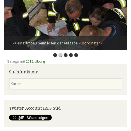
FF-Klein Pampau beim lösen der Aufgabe -Koordinaten-
|
Getaggt mit
2015
,
Übung
Suchfunktion:
Suchen
Twitter Account IRLS Süd