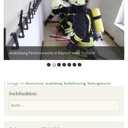
Ausbildung Personensuche in Räumen unter Nullsicht
|
Getaggt mit
Atemschutz
,
Ausbildung
,
Notfalltraining
,
Rettungstasche
Suchfunktion:
Suchen