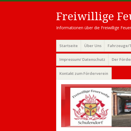
Freiwillige F
Informationen über die Freiwillige Fe
Menü
Zum
Startseite
Über Uns
Fahrzeuge/
Inhalt
springen
Impressum/ Datenschutz
Der Förde
Kontakt zum Förderverein