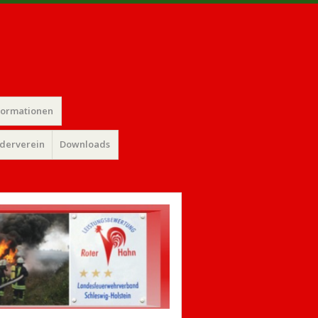
formationen
rderverein
Downloads