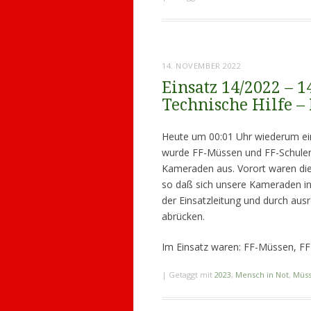
14. NOVEMBER 2022
Einsatz 14/2022 – 
Technische Hilfe –
Heute um 00:01 Uhr wiederum ein
wurde FF-Müssen und FF-Schulendo
Kameraden aus. Vorort waren di
so daß sich unsere Kameraden in
der Einsatzleitung und durch au
abrücken.
Im Einsatz waren: FF-Müssen, FF 
|
Getaggt mit
2023
,
Mensch in Not
,
Müs