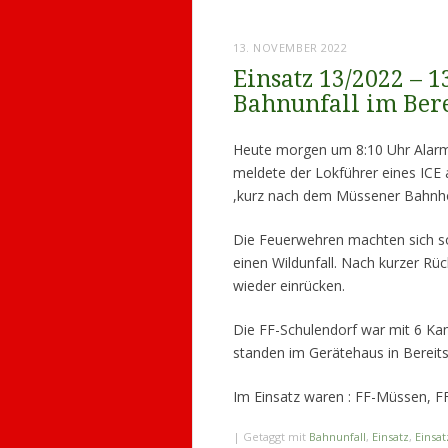
13. NOVEMBER 2022
Einsatz 13/2022 – 1
Bahnunfall im Ber
Heute morgen um 8:10 Uhr Alar
meldete der Lokführer eines ICE 
,kurz nach dem Müssener Bahnho
Die Feuerwehren machten sich so
einen Wildunfall. Nach kurzer Rü
wieder einrücken.
Die FF-Schulendorf war mit 6 K
standen im Gerätehaus in Bereits
Im Einsatz waren : FF-Müssen, 
|
Getaggt mit
Bahnunfall
,
Einsatz
,
Einsat