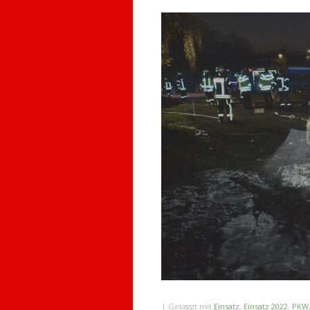
|
Getaggt mit
Einsatz
,
Einsatz 2022
,
PKW