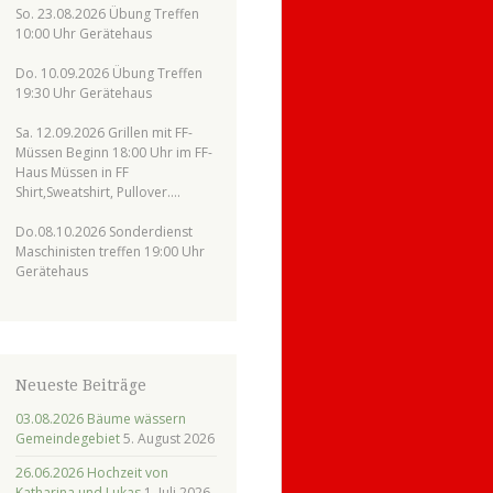
So. 23.08.2026 Übung Treffen
10:00 Uhr Gerätehaus
Do. 10.09.2026 Übung Treffen
19:30 Uhr Gerätehaus
Sa. 12.09.2026 Grillen mit FF-
Müssen Beginn 18:00 Uhr im FF-
Haus Müssen in FF
Shirt,Sweatshirt, Pullover….
Do.08.10.2026 Sonderdienst
Maschinisten treffen 19:00 Uhr
Gerätehaus
Neueste Beiträge
03.08.2026 Bäume wässern
Gemeindegebiet
5. August 2026
26.06.2026 Hochzeit von
Katharina und Lukas
1. Juli 2026