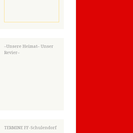
–Unsere Heimat– Unser
Revier–
TERMINE FF-Schulendorf