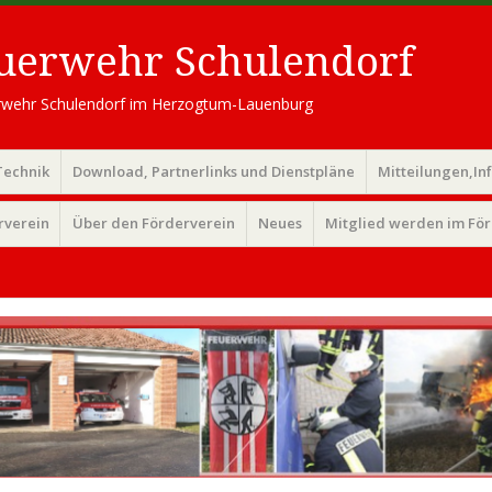
euerwehr Schulendorf
uerwehr Schulendorf im Herzogtum-Lauenburg
Technik
Download, Partnerlinks und Dienstpläne
Mitteilungen,In
rverein
Über den Förderverein
Neues
Mitglied werden im Fö