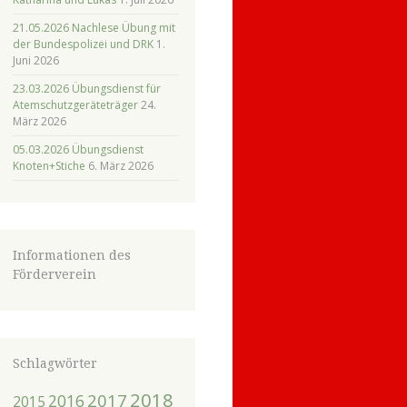
21.05.2026 Nachlese Übung mit
der Bundespolizei und DRK
1.
Juni 2026
23.03.2026 Übungsdienst für
Atemschutzgeräteträger
24.
März 2026
05.03.2026 Übungsdienst
Knoten+Stiche
6. März 2026
Informationen des
Förderverein
Schlagwörter
2018
2017
2016
2015