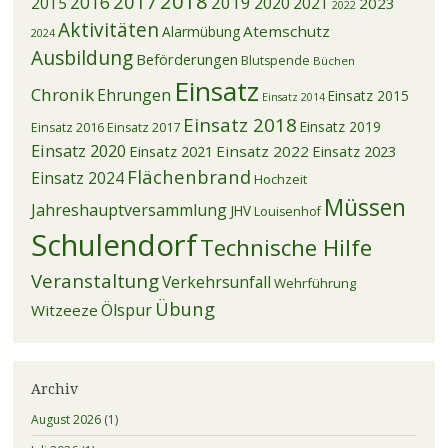
2018
2017
2016
2019
2015
2020
2021
2023
2022
Aktivitäten
Atemschutz
Alarmübung
2024
Ausbildung
Beförderungen
Blutspende
Büchen
Einsatz
Chronik
Ehrungen
Einsatz 2015
Einsatz 2014
Einsatz 2018
Einsatz 2019
Einsatz 2016
Einsatz 2017
Einsatz 2020
Einsatz 2021
Einsatz 2022
Einsatz 2023
Flächenbrand
Einsatz 2024
Hochzeit
Müssen
Jahreshauptversammlung
JHV
Louisenhof
Schulendorf
Technische Hilfe
Veranstaltung
Verkehrsunfall
Wehrführung
Übung
Ölspur
Witzeeze
Archiv
August 2026
(1)