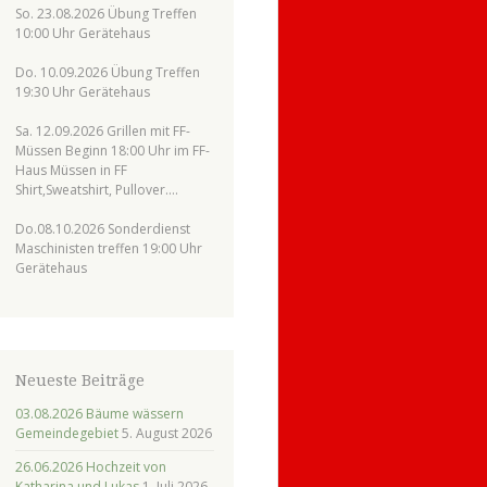
So. 23.08.2026 Übung Treffen
10:00 Uhr Gerätehaus
Do. 10.09.2026 Übung Treffen
19:30 Uhr Gerätehaus
Sa. 12.09.2026 Grillen mit FF-
Müssen Beginn 18:00 Uhr im FF-
Haus Müssen in FF
Shirt,Sweatshirt, Pullover….
Do.08.10.2026 Sonderdienst
Maschinisten treffen 19:00 Uhr
Gerätehaus
Neueste Beiträge
03.08.2026 Bäume wässern
Gemeindegebiet
5. August 2026
26.06.2026 Hochzeit von
Katharina und Lukas
1. Juli 2026