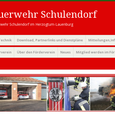
euerwehr Schulendorf
uerwehr Schulendorf im Herzogtum-Lauenburg
Technik
Download, Partnerlinks und Dienstpläne
Mitteilungen,In
rverein
Über den Förderverein
Neues
Mitglied werden im Fö