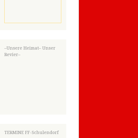
–Unsere Heimat– Unser
Revier–
TERMINE FF-Schulendorf