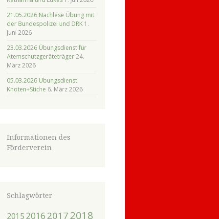
21.05.2026 Nachlese Übung mit
der Bundespolizei und DRK
1.
Juni 2026
23.03.2026 Übungsdienst für
Atemschutzgeräteträger
24.
März 2026
05.03.2026 Übungsdienst
Knoten+Stiche
6. März 2026
Informationen des
Förderverein
Schlagwörter
2018
2017
2016
2015