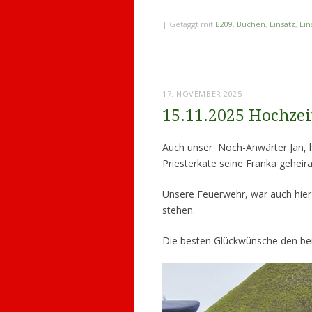
|
Getaggt mit
B209
,
Büchen
,
Einsatz
,
Ein
17. NOVEMBER 2025
15.11.2025 Hochzei
Auch unser Noch-Anwärter Jan, h
Priesterkate seine Franka geheira
Unsere Feuerwehr, war auch hier 
stehen.
Die besten Glückwünsche den be