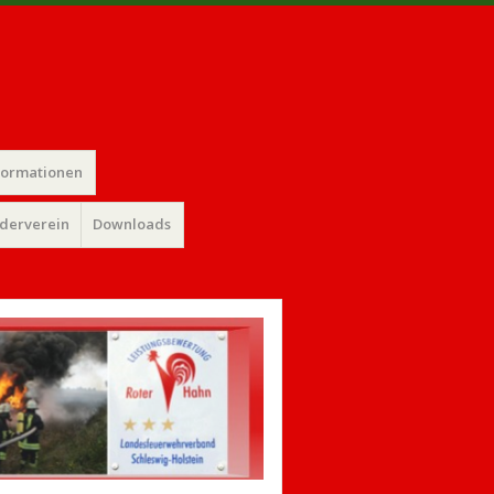
formationen
rderverein
Downloads