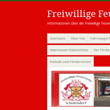
Freiwillige F
Informationen über die Freiwillige Fe
Menü
Zum
Startseite
Über Uns
Fahrzeuge/
Inhalt
springen
Impressum/ Datenschutz
Der Förde
Kontakt zum Förderverein