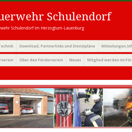
euerwehr Schulendorf
uerwehr Schulendorf im Herzogtum-Lauenburg
Technik
Download, Partnerlinks und Dienstpläne
Mitteilungen,In
rverein
Über den Förderverein
Neues
Mitglied werden im Fö