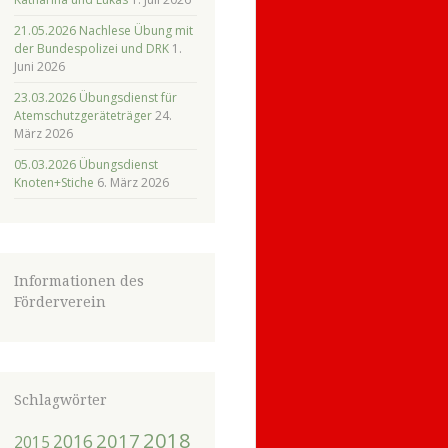
21.05.2026 Nachlese Übung mit
der Bundespolizei und DRK
1.
Juni 2026
23.03.2026 Übungsdienst für
Atemschutzgeräteträger
24.
März 2026
05.03.2026 Übungsdienst
Knoten+Stiche
6. März 2026
Informationen des
Förderverein
Schlagwörter
2018
2017
2016
2015