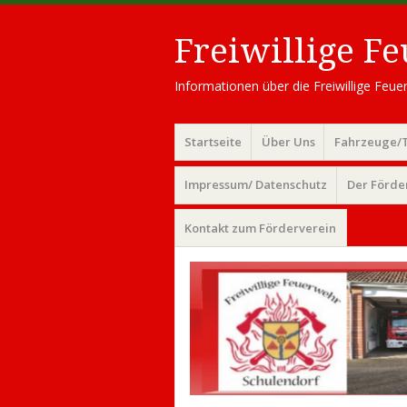
Freiwillige F
Informationen über die Freiwillige Fe
Menü
Zum
Startseite
Über Uns
Fahrzeuge/
Inhalt
springen
Impressum/ Datenschutz
Der Förde
Kontakt zum Förderverein