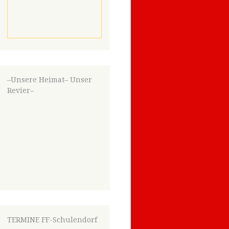
–Unsere Heimat– Unser
Revier–
TERMINE FF-Schulendorf