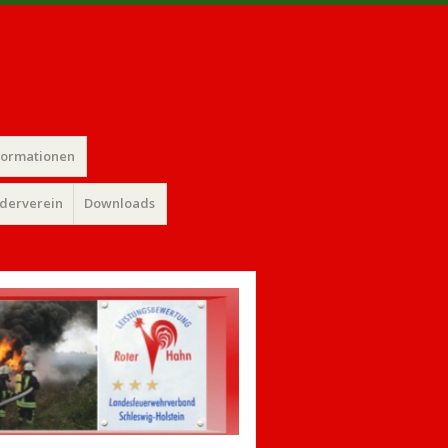
formationen
rderverein
Downloads