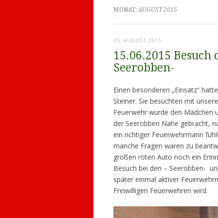
MONAT:
AUGUST 2015
25. AUGUST 2015
15.06.2015 Besuch d
Seerobben-
Einen besonderen „Einsatz“ hatt
Steiner. Sie besuchten mit unser
Feuerwehr wurde den Mädchen u
der Seerobben Nahe gebracht, nat
ein richtiger Feuerwehrmann füh
manche Fragen waren zu beantwo
großen roten Auto noch ein Erin
Besuch bei den – Seerobben- und
später einmal aktiver Feuerwehrm
Freiwilligen Feuerwehren wird.