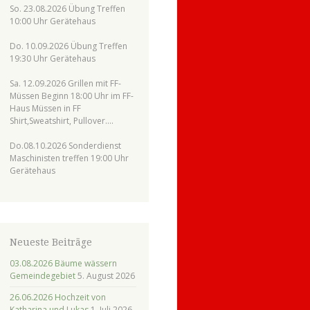
So. 23.08.2026 Übung Treffen
10:00 Uhr Gerätehaus
Do. 10.09.2026 Übung Treffen
19:30 Uhr Gerätehaus
Sa. 12.09.2026 Grillen mit FF-
Müssen Beginn 18:00 Uhr im FF-
Haus Müssen in FF
Shirt,Sweatshirt, Pullover….
Do.08.10.2026 Sonderdienst
Maschinisten treffen 19:00 Uhr
Gerätehaus
Neueste Beiträge
03.08.2026 Bäume wässern
Gemeindegebiet
5. August 2026
26.06.2026 Hochzeit von
Katharina und Lukas
1. Juli 2026