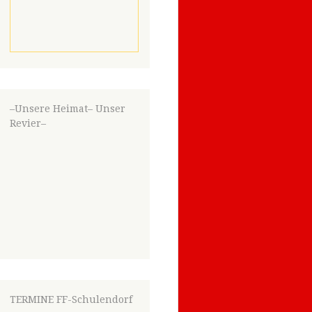
–Unsere Heimat– Unser
Revier–
TERMINE FF-Schulendorf