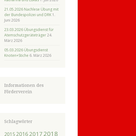
21.05.2026 Nachlese Übung mit
der Bundespolizei und DRK
1.
Juni 2026
23.03.2026 Übungsdienst für
Atemschutzgeräteträger
24.
März 2026
05.03.2026 Übungsdienst
Knoten+Stiche
6. März 2026
Informationen des
Förderverein
Schlagwörter
2018
2017
2016
2015