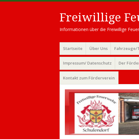
Freiwillige F
Informationen über die Freiwillige Fe
Menü
Zum
Startseite
Über Uns
Fahrzeuge/
Inhalt
springen
Impressum/ Datenschutz
Der Förde
Kontakt zum Förderverein