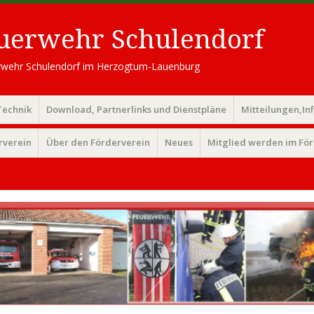
euerwehr Schulendorf
uerwehr Schulendorf im Herzogtum-Lauenburg
Technik
Download, Partnerlinks und Dienstpläne
Mitteilungen,In
rverein
Über den Förderverein
Neues
Mitglied werden im Fö