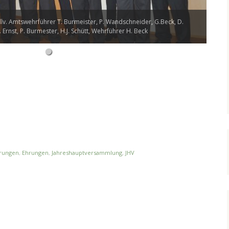
llv. Amtswehrführer T. Burmeister, P. Wandschneider, G.Beck, D.
. Ernst, P. Burmester, H.J. Schütt, Wehrführer H. Beck
rungen
,
Ehrungen
,
Jahreshauptversammlung
,
JHV