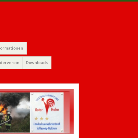
formationen
rderverein
Downloads