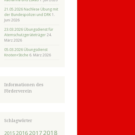
21.05.2026 Nachlese Übung mit
der Bundespolizei und DRK
1.
Juni 2026
23.03.2026 Übungsdienst für
Atemschutzgeräteträger
24.
März 2026
05.03.2026 Übungsdienst
Knoten+Stiche
6. März 2026
Informationen des
Förderverein
Schlagwörter
2018
2017
2016
2015