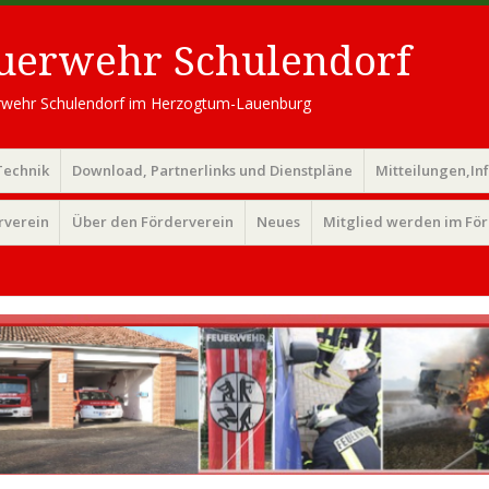
euerwehr Schulendorf
uerwehr Schulendorf im Herzogtum-Lauenburg
Technik
Download, Partnerlinks und Dienstpläne
Mitteilungen,In
rverein
Über den Förderverein
Neues
Mitglied werden im Fö