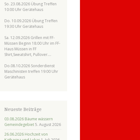
So. 23.08.2026 Übung Treffen
10:00 Uhr Gerätehaus
Do. 10.09.2026 Übung Treffen
19:30 Uhr Gerätehaus
Sa. 12.09.2026 Grillen mit FF-
Müssen Beginn 18:00 Uhr im FF-
Haus Müssen in FF
Shirt,Sweatshirt, Pullover….
Do.08.10.2026 Sonderdienst
Maschinisten treffen 19:00 Uhr
Gerätehaus
Neueste Beiträge
03.08.2026 Bäume wässern
Gemeindegebiet
5. August 2026
26.06.2026 Hochzeit von
Katharina und Lukas
1. Juli 2026