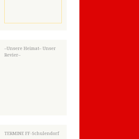
–Unsere Heimat– Unser
Revier–
TERMINE FF-Schulendorf