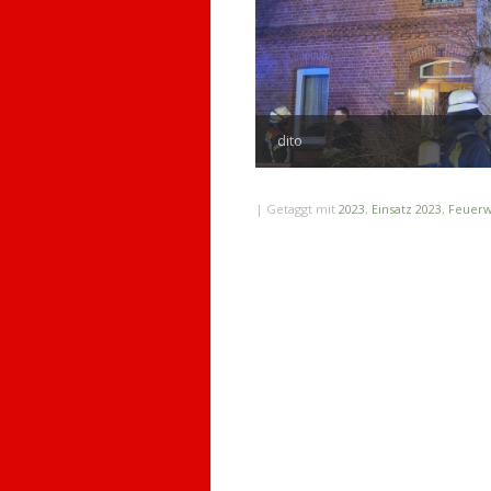
dito
|
Getaggt mit
2023
,
Einsatz 2023
,
Feuerw