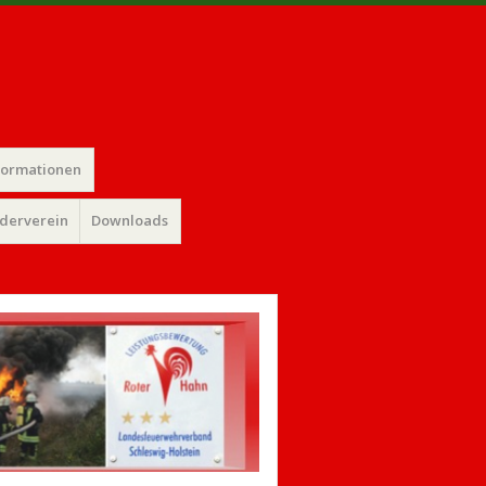
formationen
rderverein
Downloads