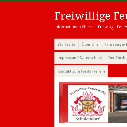
Freiwillige F
Informationen über die Freiwillige Fe
Menü
Zum
Startseite
Über Uns
Fahrzeuge/
Inhalt
springen
Impressum/ Datenschutz
Der Förde
Kontakt zum Förderverein