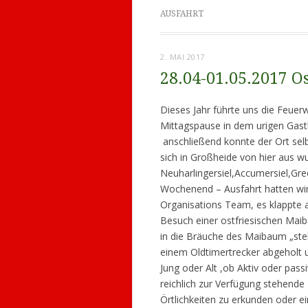
AUSFAHRT
2. MAI 2017
28.04-01.05.2017 O
Dieses Jahr führte uns die Feuer
Mittagspause in dem urigen Gas
anschließend konnte der Ort selb
sich in Großheide von hier aus 
Neuharlingersiel,Accumersiel,Gr
Wochenend – Ausfahrt hatten wir 
Organisations Team, es klappte a
Besuch einer ostfriesischen Maib
in die Bräuche des Maibaum „ste
einem Oldtimertrecker abgeholt u
Jung oder Alt ,ob Aktiv oder pass
reichlich zur Verfügung stehende 
Örtlichkeiten zu erkunden oder ei