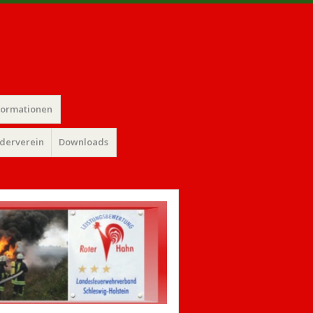
formationen
rderverein
Downloads