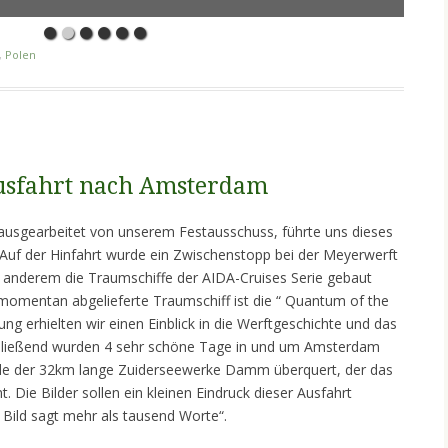
,
Polen
Ausfahrt nach Amsterdam
ausgearbeitet von unserem Festausschuss, führte uns dieses
Auf der Hinfahrt wurde ein Zwischenstopp bei der Meyerwerft
r anderem die Traumschiffe der AIDA-Cruises Serie gebaut
omentan abgelieferte Traumschiff ist die “ Quantum of the
ung erhielten wir einen Einblick in die Werftgeschichte und das
hließend wurden 4 sehr schöne Tage in und um Amsterdam
rde der 32km lange Zuiderseewerke Damm überquert, der das
. Die Bilder sollen ein kleinen Eindruck dieser Ausfahrt
 Bild sagt mehr als tausend Worte“.