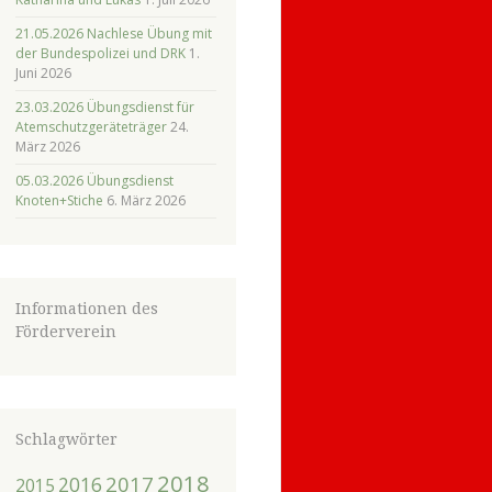
21.05.2026 Nachlese Übung mit
der Bundespolizei und DRK
1.
Juni 2026
23.03.2026 Übungsdienst für
Atemschutzgeräteträger
24.
März 2026
05.03.2026 Übungsdienst
Knoten+Stiche
6. März 2026
Informationen des
Förderverein
Schlagwörter
2018
2017
2016
2015