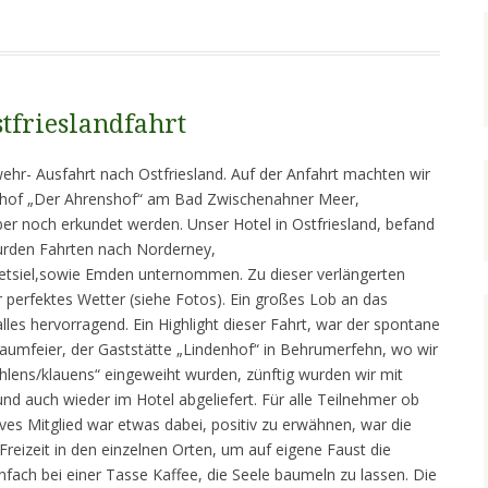
stfrieslandfahrt
wehr- Ausfahrt nach Ostfriesland. Auf der Anfahrt machten wir
thof „Der Ahrenshof“ am Bad Zwischenahner Meer,
er noch erkundet werden. Unser Hotel in Ostfriesland, befand
wurden Fahrten nach Norderney,
eetsiel,sowie Emden unternommen. Zu dieser verlängerten
perfektes Wetter (siehe Fotos). Ein großes Lob an das
lles hervorragend. Ein Highlight dieser Fahrt, war der spontane
aumfeier, der Gaststätte „Lindenhof“ in Behrumerfehn, wo wir
hlens/klauens“ eingeweiht wurden, zünftig wurden wir mit
nd auch wieder im Hotel abgeliefert. Für alle Teilnehmer ob
ives Mitglied war etwas dabei, positiv zu erwähnen, war die
Freizeit in den einzelnen Orten, um auf eigene Faust die
nfach bei einer Tasse Kaffee, die Seele baumeln zu lassen. Die