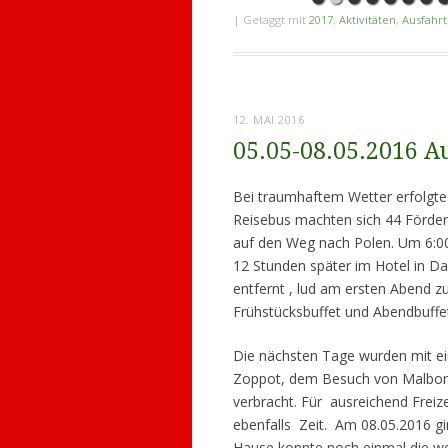
|
Getaggt mit
2017
,
Aktivitäten
,
Ausfahrt
12. MAI 2016
05.05-08.05.2016 A
Bei traumhaftem Wetter erfolgte
Reisebus machten sich 44 Förder
auf den Weg nach Polen. Um 6:0
12 Stunden später im Hotel in 
entfernt , lud am ersten Abend 
Frühstücksbuffet und Abendbuffet
Die nächsten Tage wurden mit e
Zoppot, dem Besuch von Malbork
verbracht. Für ausreichend Frei
ebenfalls Zeit. Am 08.05.2016 g
Hause konnte noch einmal die we