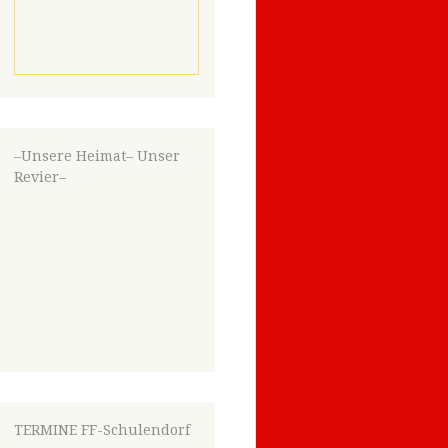
–Unsere Heimat– Unser
Revier–
TERMINE FF-Schulendorf