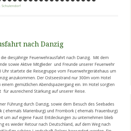
,
Schulendorf
usfahrt nach Danzig
 die diesjährige Feuerwehrausfahrt nach Danzig. Mit dem
nde sowie Aktive Mitglieder und Freunde unserer Feuerwehr
0 Uhr startete die Reisegruppe vom Feuerwehrgerätehaus um
Danzig anzukommen. Der Ostseestrand nur 300m vom Hotel
zu einem gemütlichen Abendspaziergang ein. Im Hotel sorgten
 für ausreichend Stärkung auf unserer Reise.
iner Führung durch Danzig, sowie dem Besuch des Seebades
 ( ehemals Marienburg) und Frombork ( ehemals Frauenburg)
zeit um auf eigene Faust Entdeckungen zu unternehmen blieb
ing es wieder Retour nach Deutschland, auf dem Weg nach
itläufige schöne Landschaft Polens bewundert werden. Ein