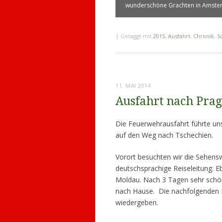
wunderschöne Grachten in Amst
|
Getaggt mit
2015
,
Ausfahrt
,
Chronik
,
S
11. MAI 2014
Ausfahrt nach Prag
Die Feuerwehrausfahrt führte un
auf den Weg nach Tschechien.
Vorort besuchten wir die Sehensw
deutschsprachige Reiseleitung. E
Moldau. Nach 3 Tagen sehr schön
nach Hause. Die nachfolgenden Bi
wiedergeben.