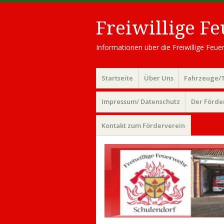
Freiwillige F
Informationen über die Freiwillige Fe
Menü
Zum
Startseite
Über Uns
Fahrzeuge/
Inhalt
springen
Impressum/ Datenschutz
Der Förde
Kontakt zum Förderverein