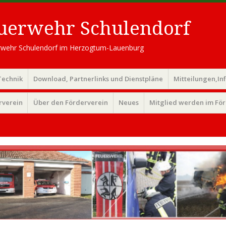
euerwehr Schulendorf
uerwehr Schulendorf im Herzogtum-Lauenburg
Technik
Download, Partnerlinks und Dienstpläne
Mitteilungen,In
rverein
Über den Förderverein
Neues
Mitglied werden im Fö