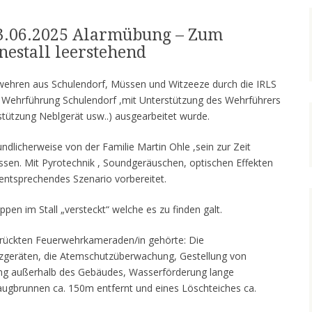
13.06.2025 Alarmübung – Zum
nestall leerstehend
wehren aus Schulendorf, Müssen und Witzeeze durch die IRLS
r Wehrführung Schulendorf ,mit Unterstützung des Wehrführers
tützung Neblgerät usw..) ausgearbeitet wurde.
ndlicherweise von der Familie Martin Ohle ,sein zur Zeit
ssen. Mit Pyrotechnik , Soundgeräuschen, optischen Effekten
entsprechendes Szenario vorbereitet.
n im Stall „versteckt“ welche es zu finden galt.
erückten Feuerwehrkameraden/in gehörte: Die
geräten, die Atemschutzüberwachung, Gestellung von
g außerhalb des Gebäudes, Wasserförderung lange
ugbrunnen ca. 150m entfernt und eines Löschteiches ca.