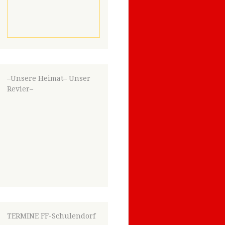
–Unsere Heimat– Unser
Revier–
TERMINE FF-Schulendorf