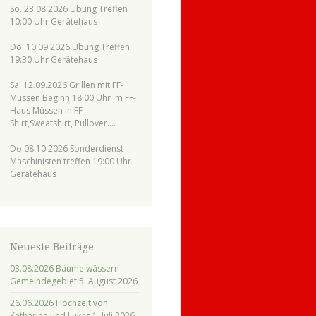
So. 23.08.2026 Übung Treffen
10:00 Uhr Gerätehaus
Do. 10.09.2026 Übung Treffen
19:30 Uhr Gerätehaus
Sa. 12.09.2026 Grillen mit FF-
Müssen Beginn 18:00 Uhr im FF-
Haus Müssen in FF
Shirt,Sweatshirt, Pullover….
Do.08.10.2026 Sonderdienst
Maschinisten treffen 19:00 Uhr
Gerätehaus
Neueste Beiträge
03.08.2026 Bäume wässern
Gemeindegebiet
5. August 2026
26.06.2026 Hochzeit von
Katharina und Lukas
1. Juli 2026