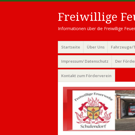
Freiwillige F
Informationen über die Freiwillige Fe
Menü
Zum
Startseite
Über Uns
Fahrzeuge/
Inhalt
springen
Impressum/ Datenschutz
Der Förde
Kontakt zum Förderverein