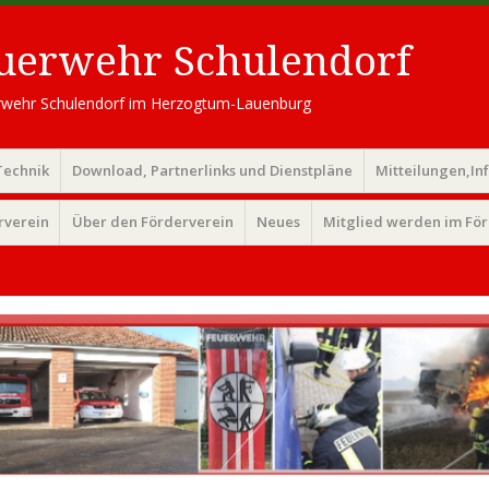
euerwehr Schulendorf
uerwehr Schulendorf im Herzogtum-Lauenburg
Technik
Download, Partnerlinks und Dienstpläne
Mitteilungen,In
rverein
Über den Förderverein
Neues
Mitglied werden im Fö