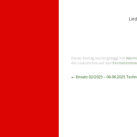
Lied
Dieser Eintrag wurde getaggt mit
Alarm
ein Lesezeichen auf den
Permanentlink
Beitragsnavigation
←
Einsatz 02/2025 – 06.06.2025 Techni