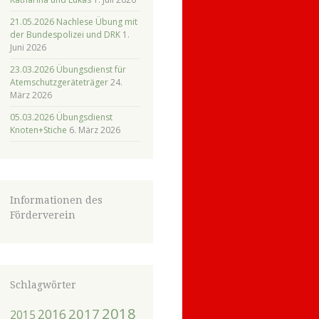
21.05.2026 Nachlese Übung mit
der Bundespolizei und DRK
1.
Juni 2026
23.03.2026 Übungsdienst für
Atemschutzgeräteträger
24.
März 2026
05.03.2026 Übungsdienst
Knoten+Stiche
6. März 2026
Informationen des
Förderverein
Schlagwörter
2018
2017
2016
2015