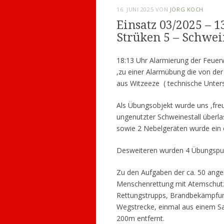
16. JUNI 2025
VON
JÖRG KOCH
Einsatz 03/2025 – 
Strüken 5 – Schwei
18:13 Uhr Alarmierung der Feuer
,zu einer Alarmübung die von de
aus Witzeeze ( technische Unters
Als Übungsobjekt wurde uns ,freu
ungenutzter Schweinestall überla
sowie 2 Nebelgeräten wurde ein 
Desweiteren wurden 4 Übungspuppe
Zu den Aufgaben der ca. 50 ang
Menschenrettung mit Atemschutz
Rettungstrupps, Brandbekämpfun
Wegstrecke, einmal aus einem Sa
200m entfernt.