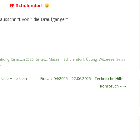
FF-Schulendorf
ausschnitt von “ die Draufgänger“
übung
,
Einastzn 2025
,
Einsatz
,
Müssen
,
Schulendorf
,
Übung
,
Witzeeze
. Setze
.
sche Hilfe klein
Einsatz 04/2025 – 22.06.2025 – Technische Hilfe –
Rohrbruch –
→