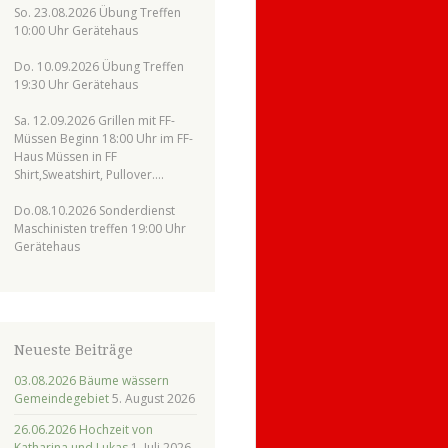
So. 23.08.2026 Übung Treffen
10:00 Uhr Gerätehaus
Do. 10.09.2026 Übung Treffen
19:30 Uhr Gerätehaus
Sa. 12.09.2026 Grillen mit FF-
Müssen Beginn 18:00 Uhr im FF-
Haus Müssen in FF
Shirt,Sweatshirt, Pullover….
Do.08.10.2026 Sonderdienst
Maschinisten treffen 19:00 Uhr
Gerätehaus
Neueste Beiträge
03.08.2026 Bäume wässern
Gemeindegebiet
5. August 2026
26.06.2026 Hochzeit von
Katharina und Lukas
1. Juli 2026