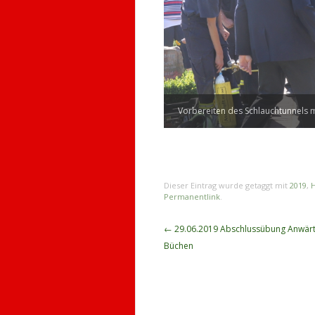
Vorbereiten des Schlauchtunnels m
Dieser Eintrag wurde getaggt mit
2019
,
H
Permanentlink
.
Beitragsnavigation
←
29.06.2019 Abschlussübung Anwärt
Büchen