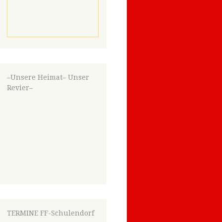
–Unsere Heimat– Unser
Revier–
TERMINE FF-Schulendorf