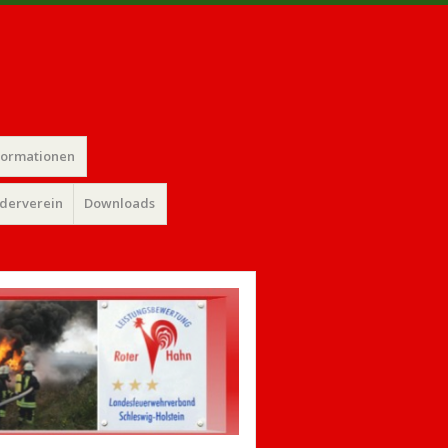
formationen
rderverein
Downloads