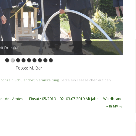
it Druckluft
Fotos: M. Bär
ochzeit
,
Schulendorf
,
Veranstaltung
. Setze ein Lesezeichen auf den
er des Amtes
Einsatz 05/2019 – 02.-03.07.2019 Alt Jabel – Waldbrand
– in MV
→