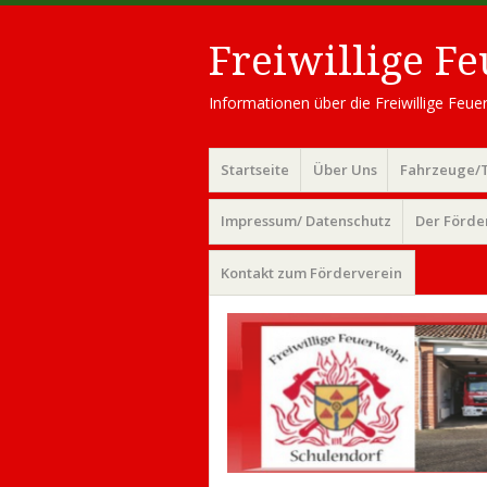
Freiwillige F
Informationen über die Freiwillige Fe
Menü
Zum
Startseite
Über Uns
Fahrzeuge/
Inhalt
springen
Impressum/ Datenschutz
Der Förde
Kontakt zum Förderverein