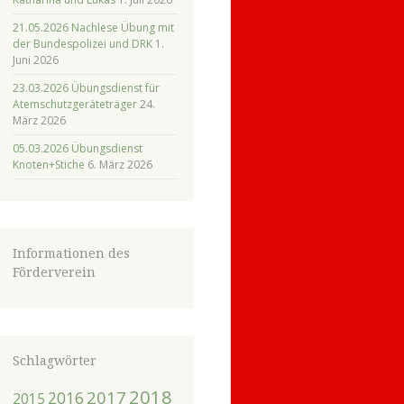
21.05.2026 Nachlese Übung mit
der Bundespolizei und DRK
1.
Juni 2026
23.03.2026 Übungsdienst für
Atemschutzgeräteträger
24.
März 2026
05.03.2026 Übungsdienst
Knoten+Stiche
6. März 2026
Informationen des
Förderverein
Schlagwörter
2018
2017
2016
2015