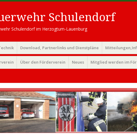
euerwehr Schulendorf
uerwehr Schulendorf im Herzogtum-Lauenburg
Technik
Download, Partnerlinks und Dienstpläne
Mitteilungen,In
rverein
Über den Förderverein
Neues
Mitglied werden im Fö